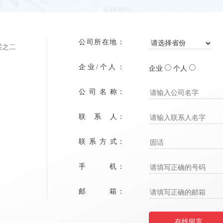
公司所在地：
层之二
企业/个人：
企业
个人
公 司 名 称：
联 系 人：
联 系 方 式：
手 机：
邮 箱：
在线留言