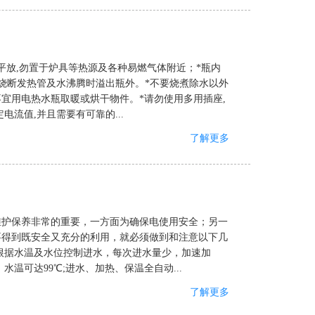
平放,勿置于炉具等热源及各种易燃气体附近；*瓶内
免烧断发热管及水沸腾时溢出瓶外。*不要烧煮除水以外
不宜用电热水瓶取暖或烘干物件。*请勿使用多用插座,
流值,并且需要有可靠的...
了解更多
维护保养非常的重要，一方面为确保电使用安全；另一
要得到既安全又充分的利用，就必须做到和注意以下几
根据水温及水位控制进水，每次进水量少，加速加
温可达99℃;进水、加热、保温全自动...
了解更多