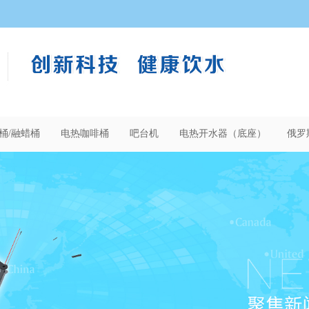
桶/融蜡桶
电热咖啡桶
吧台机
电热开水器（底座）
俄罗