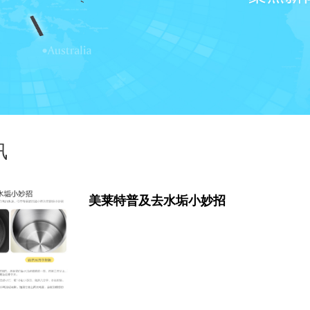
讯
美莱特普及去水垢小妙招