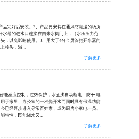
产品完好后安装。2、产品要安装在通风防潮湿的场所
开水器的进水口连接在自来水阀门上，（水压压力范
进水接头，以免影响使用。3、用大于4分金属管把开水器的
接头，溢...
了解更多
用的是蒸气智能感应控制，过热保护，水煮沸自动断电、防干 电
应用于家里、办公室的一种烧开水而同时具有保温功能
如今已经逐步进入寻常百姓家，成为厨房小家电一员。
特性，既能烧水又...
了解更多