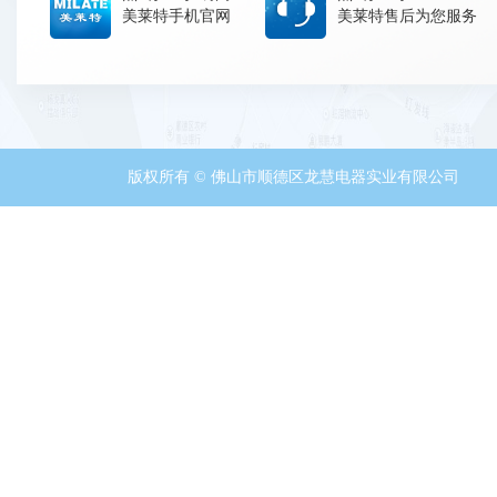
美莱特手机官网
美莱特售后为您服务
版权所有 © 佛山市顺德区龙慧电器实业有限公司