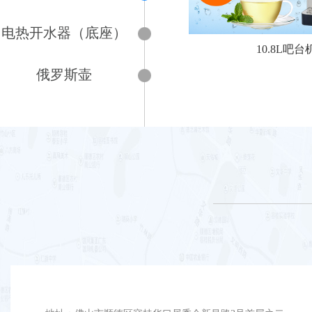
电热开水器（底座）
10.8L吧台
俄罗斯壶