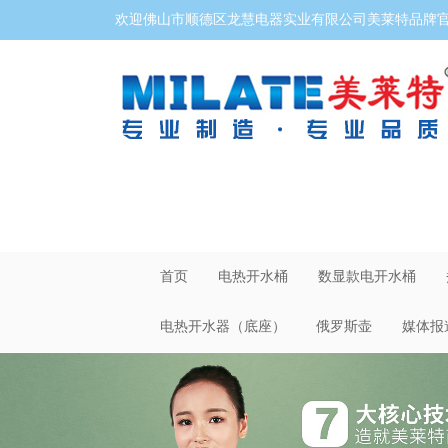
欢迎佛山市顺德区龙慧电器实业有限公司美莱特品牌官网
首页
电热开水桶
数显款电开水桶
电热开水器（底座）
俄罗斯壶
媒体报