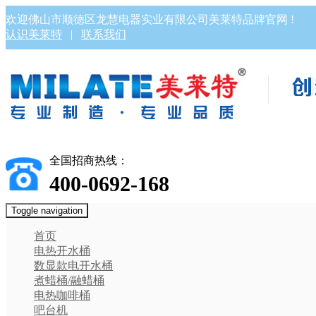
欢迎佛山市顺德区龙慧电器实业有限公司美莱特品牌官网 !
认识美莱特
|
联系我们
全国招商热线：
400-0692-168
Toggle navigation
首页
电热开水桶
数显款电开水桶
煮蜡桶/融蜡桶
电热咖啡桶
吧台机