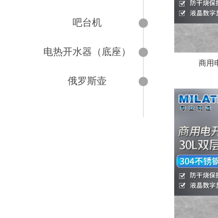
吧台机
电热开水器（底座）
商用电
俄罗斯壶