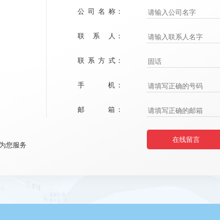
公 司 名 称：
联 系 人：
联 系 方 式：
手 机：
邮 箱：
在线留言
为您服务