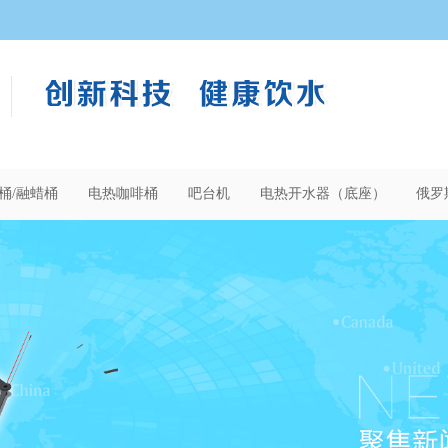
桶/融蜡桶
电热咖啡桶
吧台机
电热开水器（底座）
俄罗