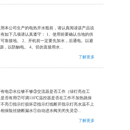
使用本公司生产的电热开水瓶前，请认真阅读该产品说
有如下几项请认真遵守： 1、使用前要确认当地的供
可靠接地。 2、开机前一定要先加水，后通电。以避
，以防触电。 4、切勿直接用水...
了解更多
否有电②水位够不够③交流器是否工作（绿灯亮在工
是否有用⑦可调110℃温控器是否在工作不加热跳保
灯不亮①指示灯损坏②指示灯线断开指示灯亮水温不上
保险丝烧断漏水①自动进水阀关闭失灵②...
了解更多