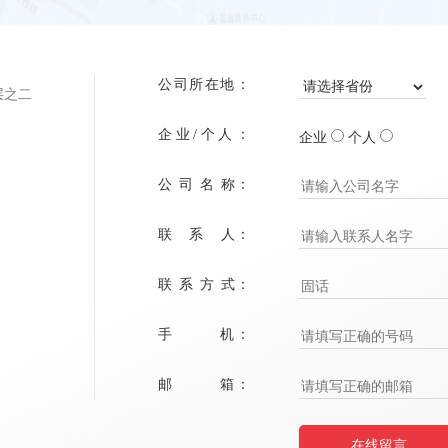
公司所在地：
层之二
企业/个人：
企业
个人
公 司 名 称：
联 系 人：
联 系 方 式：
手 机：
邮 箱：
在线留言