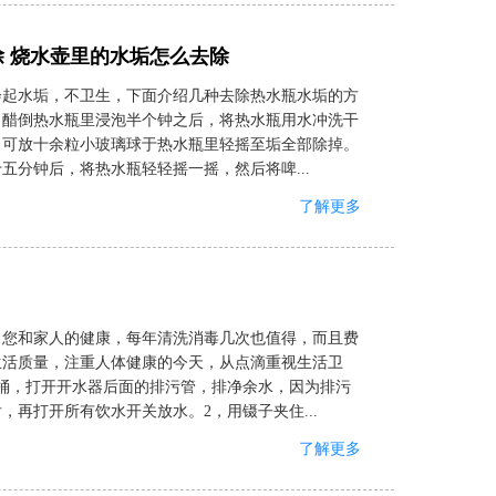
 烧水壶里的水垢怎么去除
会起水垢，不卫生，下面介绍几种去除热水瓶水垢的方
白醋倒热水瓶里浸泡半个钟之后，将热水瓶用水冲洗干
，可放十余粒小玻璃球于热水瓶里轻摇至垢全部除掉。
分钟后，将热水瓶轻轻摇一摇，然后将啤...
了解更多
了您和家人的健康，每年清洗消毒几次也值得，而且费
生活质量，注重人体健康的今天，从点滴重视生活卫
桶，打开开水器后面的排污管，排净余水，因为排污
再打开所有饮水开关放水。2，用镊子夹住...
了解更多