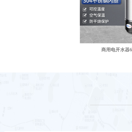
商用电开水器6-