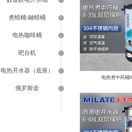
煮蜡桶/融蜡桶
电热咖啡桶
吧台机
电热开水器（底座）
电热煮中药桶8-
俄罗斯壶