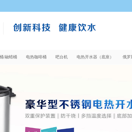
桶/融蜡桶
电热咖啡桶
吧台机
电热开水器（底座）
俄罗