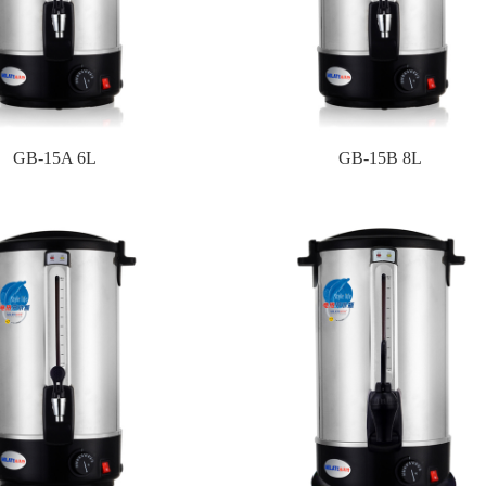
GB-15A 6L
GB-15B 8L