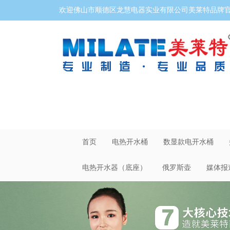
欢迎佛山市顺德区龙慧电器实业有限公司美莱特品牌官网
首页
电热开水桶
数显款电开水桶
电热开水器（底座）
俄罗斯壶
媒体报