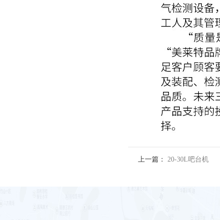
上一篇：
20-30L吧台机