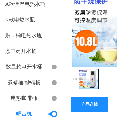
A款调温电热水瓶
K款电热水瓶
贴画桶电热水瓶
煮中药开水桶
数显款电开水桶
<<
煮蜡桶/融蜡桶
电热咖啡桶
产品详情
吧台机